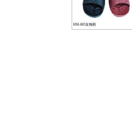
HM-005女拖鞋