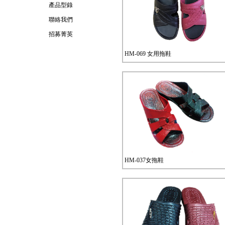
產品型錄
聯絡我們
招募菁英
HM-069 女用拖鞋
HM-037女拖鞋