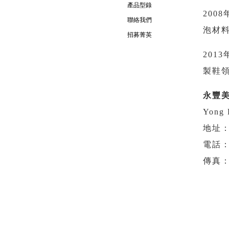
產品型錄
20
聯絡我們
泡材
招募菁英
20
製鞋
永豐
Yong 
地址
電話：0
傳真：0