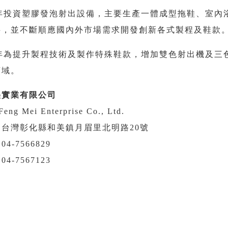
08年投資塑膠發泡射出設備，主要生產一體成型拖鞋、室內
料，並不斷順應國內外市場需求開發創新各式製程及鞋款
13年為提升製程技術及製作特殊鞋款，增加雙色射出機及三
領域。
美實業有限公司
Feng Mei Enterprise Co., Ltd.
：台灣彰化縣和美鎮月眉里北明路20號
4-7566829
4-7567123