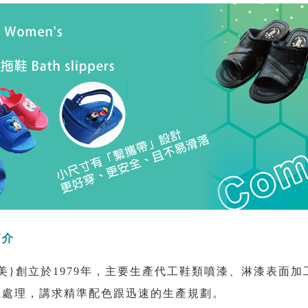
簡介
美}創立於1979年，主要生產代工鞋類噴漆、淋漆表面
工處理，講求精準配色跟迅速的生產規劃。