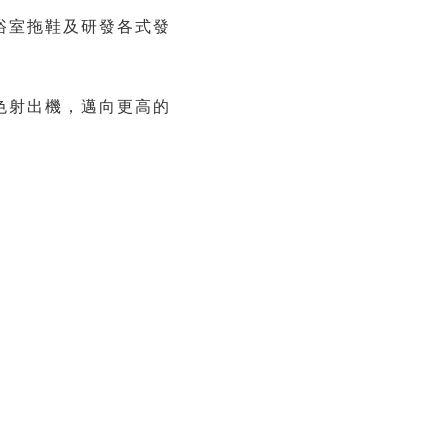
浴室拖鞋及研發各式發
。
色射出機，邁向更高的