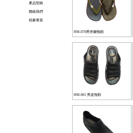
產品型錄
聯絡我們
招募菁英
HM-070男夾腳拖鞋
HM-061 男皮拖鞋